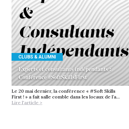
CLUBS & ALUMNI
Experts et consultants indépendants :
Conférence #SoftSkillsFirst
Le 20 mai dernier, la conférence « #Soft Skills
First ! » a fait salle comble dans les locaux de l’a...
Lire l'article >