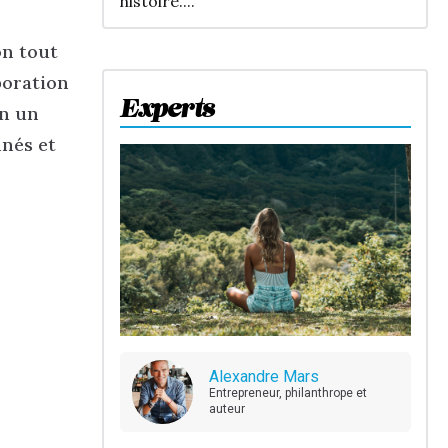
histoire....
on tout
boration
Experts
en un
nnés et
Alexandre Mars
Entrepreneur, philanthrope et
auteur