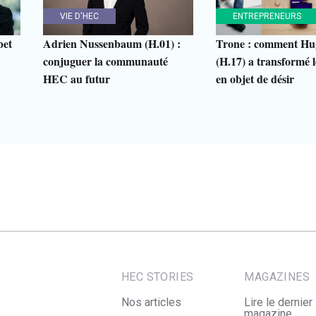
VIE D'HEC
ENTREPRENEURS
bet
Adrien Nussenbaum (H.01) :
Trone : comment Hu
conjuguer la communauté
(H.17) a transformé le
HEC au futur
en objet de désir
HEC STORIES
MAGAZINES
Nos articles
Lire le dernier
magazine