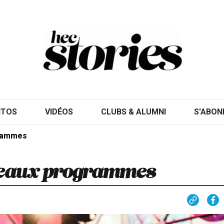
ITOS
VIDÉOS
CLUBS & ALUMNI
S'ABON
grammes
veaux programmes