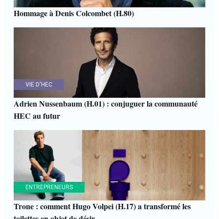
Hommage à Denis Colcombet (H.80)
VIE D'HEC
Adrien Nussenbaum (H.01) : conjuguer la communauté
HEC au futur
ENTREPRENEURS
Trone : comment Hugo Volpei (H.17) a transformé les
toilettes en objet de désir