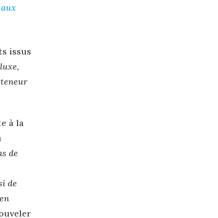
t aux
ts issus
luxe,
a teneur
e à la
n
as de
si de
 en
nouveler