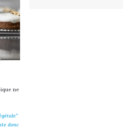
tique ne
égétale”
ste donc