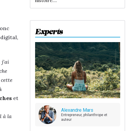
histoire....
donc
Experts
digital,
 j’ai
ache
 cette
à
nches
et
Alexandre Mars
 à la
Entrepreneur, philanthrope et
auteur