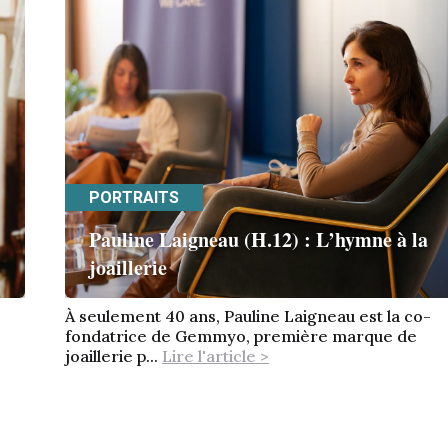
PORTRAITS
Pauline Laigneau (H.12) : L’hymne à la
joaillerie
À seulement 40 ans, Pauline Laigneau est la co-
fondatrice de Gemmyo, première marque de
joaillerie p...
Lire l'article >